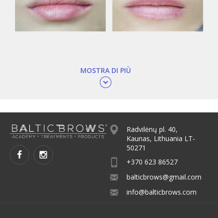
MOSTRA DI PIÙ
Radvilėnų pl. 40,
Kaunas, Lithuania LT-
50271
+370 623 86527
balticbrows@gmail.com
info@balticbrows.com