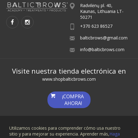
Radvilėnų pl. 40,
Kaunas, Lithuania LT-
50271
+370 623 86527
balticbrows@gmail.com
info@balticbrows.com
Visite nuestra tienda electrónica en
www.shopbalticbrows.com
¡COMPRA
AHORA!
Utilizamos cookies para comprender cómo usa nuestro
sitio y para mejorar su experiencia. Aprender más,
Haga
Boletín de suscripción